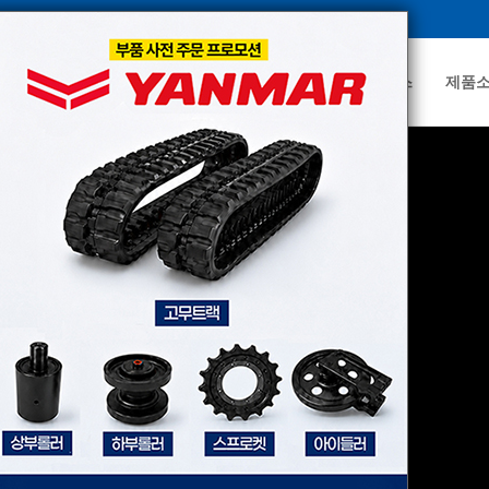
YK건기
부품/서비스
제품